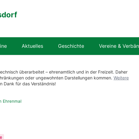
sdorf
ine
Aktuelles
Geschichte
Vereine & Verbä
technisch überarbeitet – ehrenamtlich und in der Freizeit. Daher
nschränkungen oder ungewohnten Darstellungen kommen.
Weitere
en Dank für das Verständnis!
m Ehrenmal
e