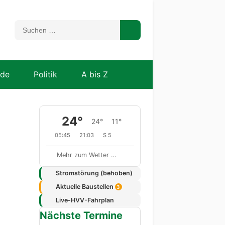
nde
Politik
A bis Z
24°
24°
11°
05:45
21:03
S 5
Mehr zum Wetter …
Stromstörung (behoben)
Aktuelle Baustellen
3
Live-HVV-Fahrplan
Nächste Termine