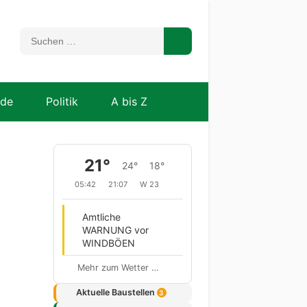
nde
Politik
A bis Z
21°
24°
18°
05:42
21:07
W 23
Amtliche
WARNUNG vor
WINDBÖEN
Mehr zum Wetter …
Aktuelle Baustellen
3