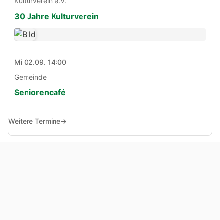
Kulturverein e.V.
30 Jahre Kulturverein
Mi 02.09. 14:00
Gemeinde
Seniorencafé
Weitere Termine
→
© Copyright 2005 - 2026
Haben Sie Anregungen, Fragen oder Kritik zu dieser Seite?
Impressum
Haftungsausschluss
Datenschutz