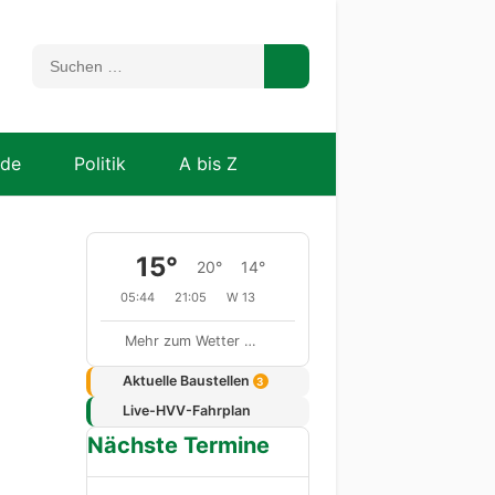
nde
Politik
A bis Z
15°
20°
14°
05:44
21:05
W 13
Mehr zum Wetter …
Aktuelle Baustellen
3
Live-HVV-Fahrplan
Nächste Termine