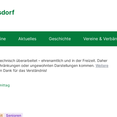
sdorf
ine
Aktuelles
Geschichte
Vereine & Verbä
technisch überarbeitet – ehrenamtlich und in der Freizeit. Daher
nschränkungen oder ungewohnten Darstellungen kommen.
Weitere
en Dank für das Verständnis!
mittag
it
Senioren