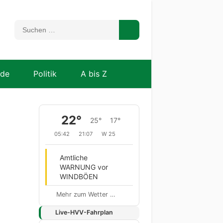
nde
Politik
A bis Z
22°
25°
17°
05:42
21:07
W 25
Amtliche
WARNUNG vor
WINDBÖEN
Mehr zum Wetter …
Live-HVV-Fahrplan