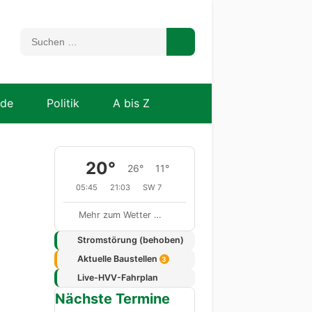
nde
Politik
A bis Z
20°
26°
11°
05:45
21:03
SW 7
Mehr zum Wetter …
Stromstörung (behoben)
Aktuelle Baustellen
3
Live-HVV-Fahrplan
Nächste Termine