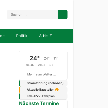
nde
Politik
A bis Z
24°
24°
11°
05:45
21:03
S 5
Mehr zum Wetter …
Stromstörung (behoben)
Aktuelle Baustellen
3
Live-HVV-Fahrplan
Nächste Termine