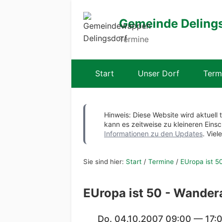
Gemeinde Deling
Termine
Start
Unser Dorf
Term
Hinweis: Diese Website wird aktuell 
kann es zeitweise zu kleineren Ei
Informationen zu den Updates
. Viel
Sie sind hier:
Start
/
Termine
/
EUropa ist 5
EUropa ist 50 - Wander
Do. 04.10.2007 09:00 — 17: