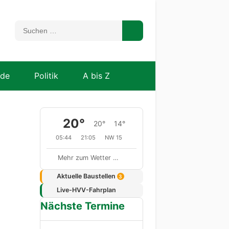
nde
Politik
A bis Z
20°
20°
14°
05:44
21:05
NW 15
Mehr zum Wetter …
Aktuelle Baustellen
3
Live-HVV-Fahrplan
Nächste Termine