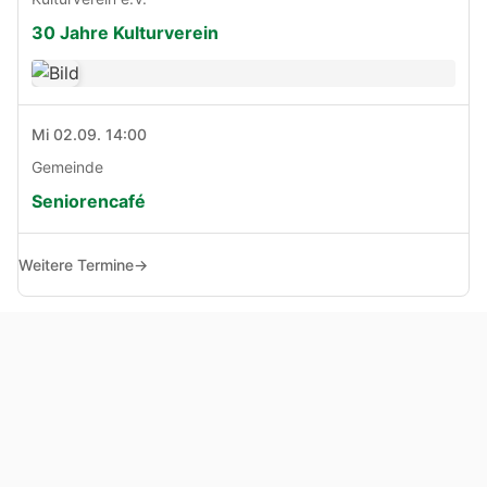
30 Jahre Kulturverein
Mi 02.09. 14:00
Gemeinde
Seniorencafé
Weitere Termine
→
© Copyright 2005 - 2026
Haben Sie Anregungen, Fragen oder Kritik zu dieser Seite?
Impressum
Haftungsausschluss
Datenschutz