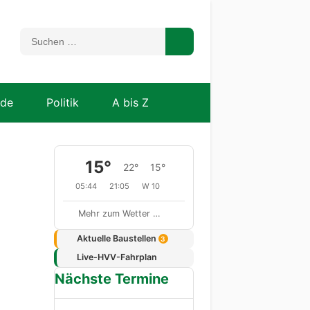
nde
Politik
A bis Z
15°
22°
15°
05:44
21:05
W 10
Mehr zum Wetter …
Aktuelle Baustellen
3
Live-HVV-Fahrplan
Nächste Termine