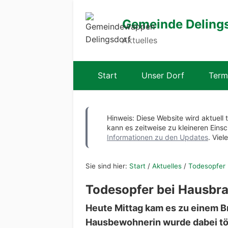
Gemeinde Deling
Aktuelles
Start
Unser Dorf
Term
Hinweis: Diese Website wird aktuell 
kann es zeitweise zu kleineren Ei
Informationen zu den Updates
. Viel
Sie sind hier:
Start
/
Aktuelles
/
Todesopfer 
Todesopfer bei Hausbr
Heute Mittag kam es zu einem B
Hausbewohnerin wurde dabei töd