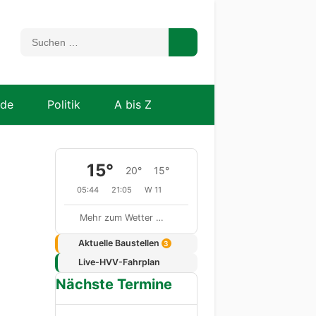
nde
Politik
A bis Z
15°
20°
15°
05:44
21:05
W 11
Mehr zum Wetter …
Aktuelle Baustellen
3
Live-HVV-Fahrplan
Nächste Termine