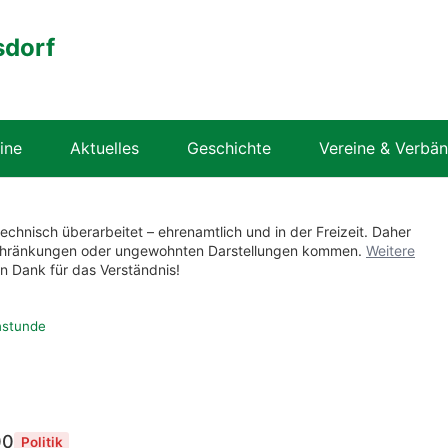
sdorf
ine
Aktuelles
Geschichte
Vereine & Verbä
technisch überarbeitet – ehrenamtlich und in der Freizeit. Daher
nschränkungen oder ungewohnten Darstellungen kommen.
Weitere
en Dank für das Verständnis!
hstunde
00
Politik