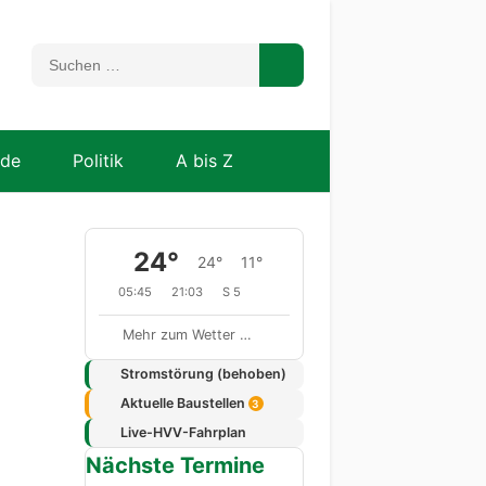
nde
Politik
A bis Z
24°
24°
11°
05:45
21:03
S 5
Mehr zum Wetter …
Stromstörung (behoben)
Aktuelle Baustellen
3
Live-HVV-Fahrplan
Nächste Termine