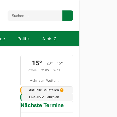
nde
Politik
A bis Z
15°
20°
15°
05:44
21:05
W 11
Mehr zum Wetter …
Aktuelle Baustellen
3
Live-HVV-Fahrplan
Nächste Termine