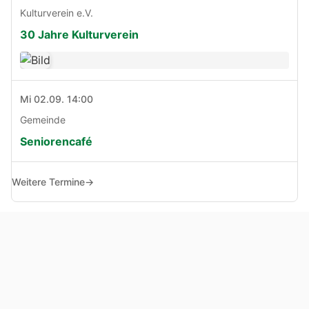
Kulturverein e.V.
30 Jahre Kulturverein
Mi 02.09. 14:00
Gemeinde
Seniorencafé
Weitere Termine
→
© Copyright 2005 - 2026
Haben Sie Anregungen, Fragen oder Kritik zu dieser Seite?
Impressum
Haftungsausschluss
Datenschutz