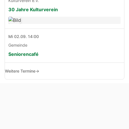
Kulturverein e.V.
30 Jahre Kulturverein
Mi 02.09. 14:00
Gemeinde
Seniorencafé
Weitere Termine
→
© Copyright 2005 - 2026
Haben Sie Anregungen, Fragen oder Kritik zu dieser Seite?
Impressum
Haftungsausschluss
Datenschutz