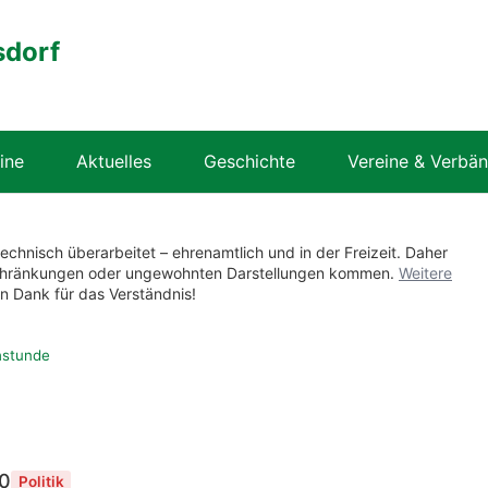
sdorf
ine
Aktuelles
Geschichte
Vereine & Verbä
technisch überarbeitet – ehrenamtlich und in der Freizeit. Daher
nschränkungen oder ungewohnten Darstellungen kommen.
Weitere
en Dank für das Verständnis!
hstunde
00
Politik