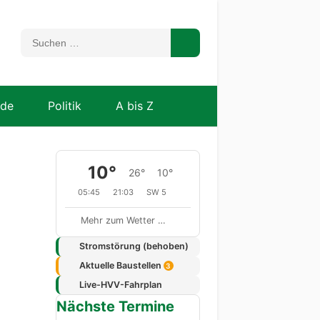
nde
Politik
A bis Z
10°
26°
10°
05:45
21:03
SW 5
Mehr zum Wetter …
Stromstörung (behoben)
Aktuelle Baustellen
3
Live-HVV-Fahrplan
Nächste Termine