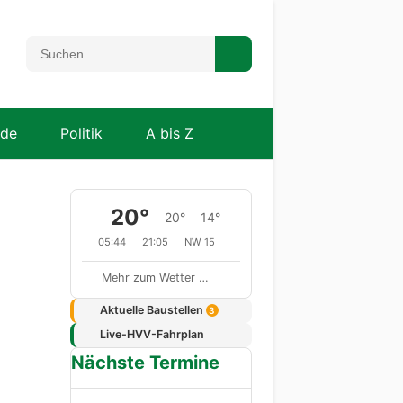
nde
Politik
A bis Z
20°
20°
14°
05:44
21:05
NW 15
Mehr zum Wetter …
Aktuelle Baustellen
3
Live-HVV-Fahrplan
Nächste Termine