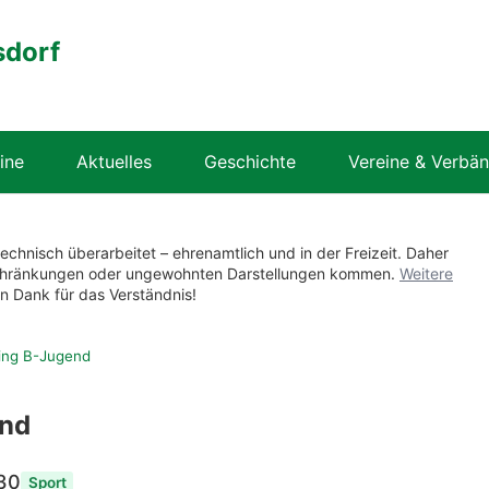
sdorf
ine
Aktuelles
Geschichte
Vereine & Verbä
technisch überarbeitet – ehrenamtlich und in der Freizeit. Daher
nschränkungen oder ungewohnten Darstellungen kommen.
Weitere
en Dank für das Verständnis!
ning B-Jugend
end
30
Sport