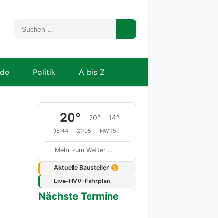
nde
Politik
A bis Z
20°
20°
14°
05:44
21:05
NW 15
Mehr zum Wetter …
Aktuelle Baustellen
3
Live-HVV-Fahrplan
Nächste Termine