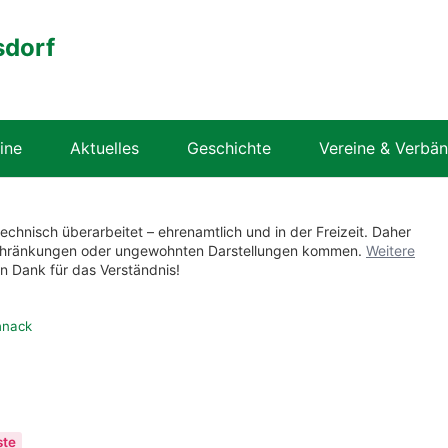
sdorf
ine
Aktuelles
Geschichte
Vereine & Verbä
technisch überarbeitet – ehrenamtlich und in der Freizeit. Daher
nschränkungen oder ungewohnten Darstellungen kommen.
Weitere
en Dank für das Verständnis!
hnack
ste