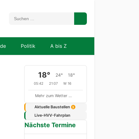
nde
Politik
A bis Z
18°
24°
18°
05:42
21:07
W 16
Mehr zum Wetter …
Aktuelle Baustellen
3
Live-HVV-Fahrplan
Nächste Termine