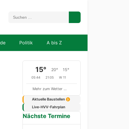
nde
Politik
A bis Z
15°
20°
15°
05:44
21:05
W 11
Mehr zum Wetter …
Aktuelle Baustellen
3
Live-HVV-Fahrplan
Nächste Termine