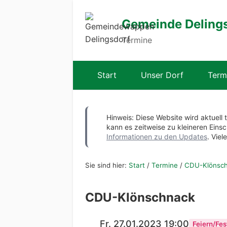
Gemeinde Deling
Termine
Start
Unser Dorf
Term
Hinweis: Diese Website wird aktuell 
kann es zeitweise zu kleineren Ei
Informationen zu den Updates
. Viel
Sie sind hier:
Start
/
Termine
/
CDU-Klönsc
CDU-Klönschnack
Fr. 27.01.2023 19:00
Feiern/Fes