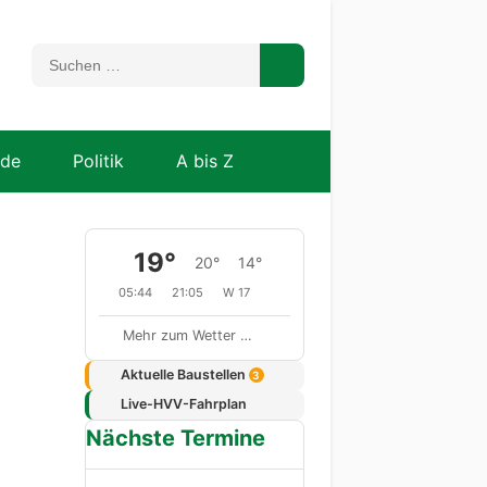
nde
Politik
A bis Z
19°
20°
14°
05:44
21:05
W 17
Mehr zum Wetter …
Aktuelle Baustellen
3
Live-HVV-Fahrplan
Nächste Termine