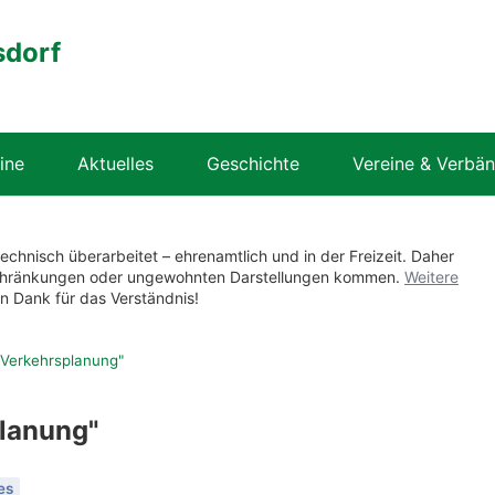
sdorf
ine
Aktuelles
Geschichte
Vereine & Verbä
technisch überarbeitet – ehrenamtlich und in der Freizeit. Daher
nschränkungen oder ungewohnten Darstellungen kommen.
Weitere
en Dank für das Verständnis!
 "Verkehrsplanung"
planung"
es