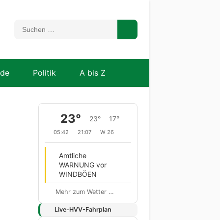
nde
Politik
A bis Z
23°
23°
17°
05:42
21:07
W 26
Amtliche
WARNUNG vor
WINDBÖEN
Mehr zum Wetter …
Live-HVV-Fahrplan