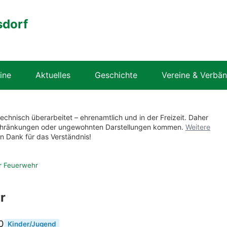
sdorf
ine
Aktuelles
Geschichte
Vereine & Verbä
technisch überarbeitet – ehrenamtlich und in der Freizeit. Daher
nschränkungen oder ungewohnten Darstellungen kommen.
Weitere
en Dank für das Verständnis!
er Feuerwehr
r
0
Kinder/Jugend