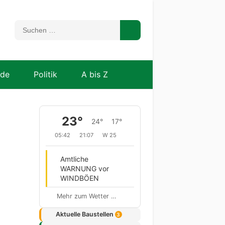
nde
Politik
A bis Z
23°
24°
17°
05:42
21:07
W 25
Amtliche
WARNUNG vor
WINDBÖEN
Mehr zum Wetter …
Aktuelle Baustellen
3