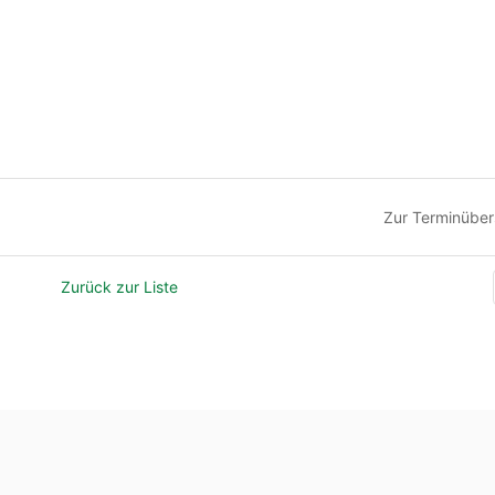
Zur Terminüber
Zurück zur Liste
en Sie Anregungen, Fragen oder Kritik zu dieser Seite?